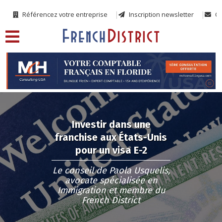
Référencez votre entreprise
Inscription newsletter
Co
Investir dans une
franchise aux États-Unis
pour un visa E-2
Le conseil de Paola Usquelis,
avocate spécialisée en
Immigration et membre du
French District