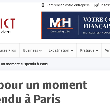
Référencez votre entreprise
Inscri
 vivent
vices Pros
Business
Expatriation
Pratique
Viv
ur un moment suspendu à Paris
 pour un moment
ndu à Paris