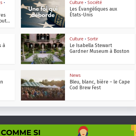
is
Culture
Société
•
•
Les Évangéliques aux
États-Unis
res
ut...
Culture
Sortir
•
s à
Le Isabella Stewart
Gardner Museum à Boston
News
Un
Bleu, blanc, bière – le Cape
Cod Brew Fest