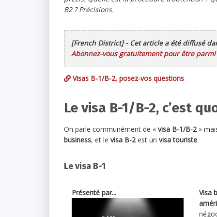
B2 ? Précisions.
[French District] - Cet article a été diffusé d
Abonnez-vous gratuitement pour être parmi l
Visas B-1/B-2, posez-vos questions
Le visa B-1/B-2, c’est quo
On parle communément de «
visa B-1/B-2
» mais
business
, et le
visa B-2
est un
visa touriste
.
Le visa B-1
Présenté par...
Visa 
améri
négoci