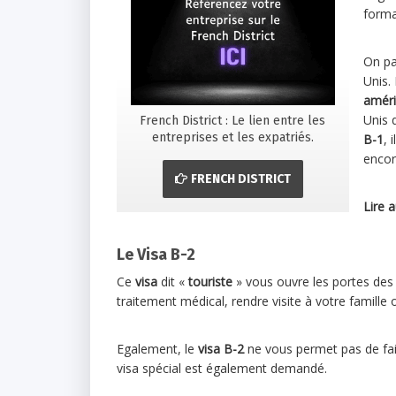
form
On par
Unis. 
améri
Unis 
French District : Le lien entre les
entreprises et les expatriés.
B-1
, 
encor
FRENCH DISTRICT
Lire a
Le Visa B-2
Ce
visa
dit «
touriste
» vous ouvre les portes des 
traitement médical, rendre visite à votre famille
Egalement, le
visa B-2
ne vous permet pas de fa
visa spécial est également demandé.