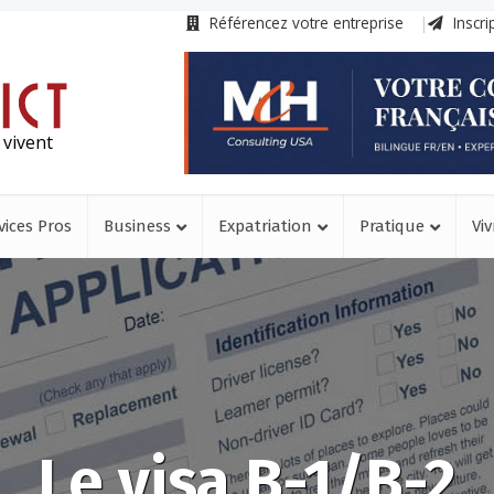
Référencez votre entreprise
Inscri
 vivent
vices Pros
Business
Expatriation
Pratique
Viv
Le visa B-1/B-2