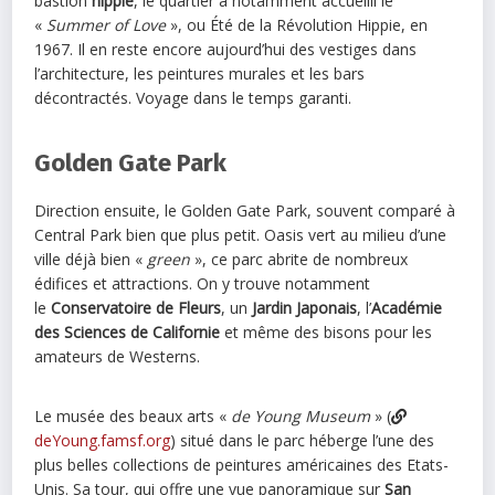
bastion
hippie
, le quartier a notamment accueilli le
«
Summer of Love
», ou Été de la Révolution Hippie, en
1967. Il en reste encore aujourd’hui des vestiges dans
l’architecture, les peintures murales et les bars
décontractés. Voyage dans le temps garanti.
Golden Gate Park
Direction ensuite, le Golden Gate Park, souvent comparé à
Central Park bien que plus petit. Oasis vert au milieu d’une
ville déjà bien «
green
», ce parc abrite de nombreux
édifices et attractions. On y trouve notamment
le
Conservatoire de Fleurs
, un
Jardin Japonais
, l’
Académie
des Sciences de Californie
et même des bisons pour les
amateurs de Westerns.
Le musée des beaux arts «
de Young Museum
» (
deYoung.famsf.org
) situé dans le parc héberge l’une des
plus belles collections de peintures américaines des Etats-
Unis. Sa tour, qui offre une vue panoramique sur
San