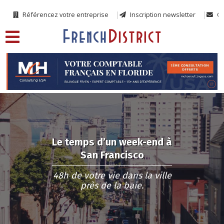
Référencez votre entreprise
Inscription newsletter
Co
Le temps d’un week-end à
San Francisco
48h de votre vie dans la ville
près de la baie.