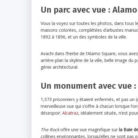
Un parc avec vue : Alam
Vous la voyez sur toutes les photos, dans tous l
maisons colorées, complétées d’arbustes manucu
1892 à 1896, et un des symboles de la ville.
Avachi dans l’herbe de l’Alamo Square, vous ave
arrière-plan la skyline de la ville, belle image du
génie architectural.
Un monument avec vue : 
1,573 prisonniers y étaient enfermés, et pas un (en
merveilleuse vue qui s’offre à chacun lorsque l’o
désespoir.
Alcatraz
, idéalement située, n’est pour
The Rock
offre une vue magnifique sur
la Baie d
collines environnantes, lorsqu’elles ne sont pas