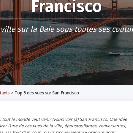
Francisco
 ville sur la Baie sous toutes ses coutur
tants
>
Top 5 des vues sur San Francisco
: tout le monde veut venir (vous) voir (à) San Francisco. Une idée
r l’une de ces vues de la ville, époustouflantes, renversantes,
z pas tout d’un coup, où ils risqueraient d’y prendre goût…