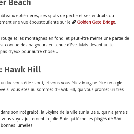
er Beach
hâteaux éphémères, ses spots de pêche et ses endroits où
lement une vue époustouflante sur le
Golden Gate Bridge
.
nt rouge et les montagnes en fond, et peut-être même une partie de
 est connue des baigneurs en tenue d’Eve. Mais devant un tel
z pas d’yeux pour autre chose…
: Hawk Hill
n lac vous étiez sorti, et vous vous étiez imaginé être un aigle
n rêve si vous êtes au sommet d’Hawk Hill, qui vous promet un très
dans son intégralité, la Skyline de la ville sur la Baie, qui n’a jamais
 vous voyez justement la jolie Baie qui lèche les
plages de
San
e bonnes jumelles.