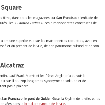
o Square
es films, dans tous les magazines sur
San Francisco
: l’enfilade de
rés : les «
Painted Ladies
», ces 6 maisonnettes construites de
z alors une superbe vue sur les maisonnettes coquettes, avec en
 passé et du présent de la ville, de son patrimoine culturel et de son
Alcatraz
fin, sauf Frank Morris et les frères Anglin) n’a pu voir la
n est sur l’îlot, trop longtemps synonyme de solitude et de
tant pas à plaindre.
e San Francisco
, le
pont de Golden Gate
, la Skyline de la ville, et les
 plongées dans le
brouillard typique de la ville
.