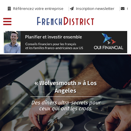
Référencez votre entreprise
Inscription newsletter
Co
« Wolvesmouth » à Los
Angeles
Des dîners ultra-secrets pour
ceux qui ont les crocs.