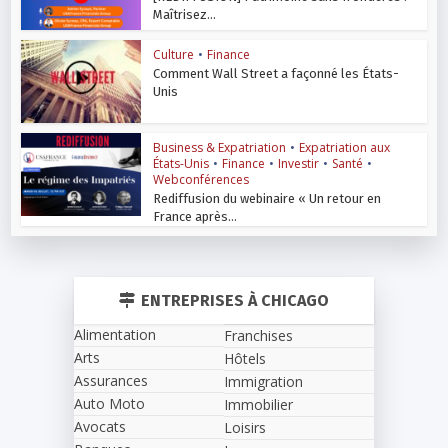
Maîtrisez...
Culture
•
Finance
Comment Wall Street a façonné les États-
Unis
Business & Expatriation
•
Expatriation aux
États-Unis
•
Finance
•
Investir
•
Santé
•
Webconférences
Rediffusion du webinaire « Un retour en
France après...
ENTREPRISES À CHICAGO
Alimentation
Franchises
Arts
Hôtels
Assurances
Immigration
Auto Moto
Immobilier
Avocats
Loisirs