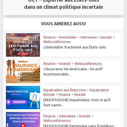
OCT – Exporter aux États-Unis
dans un climat politique incertain
VOUS AIMEREZ AUSSI
Finance
•
Immobilier
•
Interviews
•
Investir
•
Webconférences
L’immobilier fractionné aux États-Unis
Finance
•
Investir
•
Webconférences
L’Assurance Vie Américaine : Un actif
incontournable...
Expatriation aux États-Unis
•
Expatriation
Monde
•
Finance
•
Investir
[REDIFFUSION] Impatriation, tout ce qu’il
faut savoir...
Finance
•
Interviews
•
Investir
•
Webconférences
[REDIFFUSION] Patrimoine sans frontières :