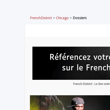
FrenchDistrict
>
Chicago
>
Dossiers
French District : Le lien ent