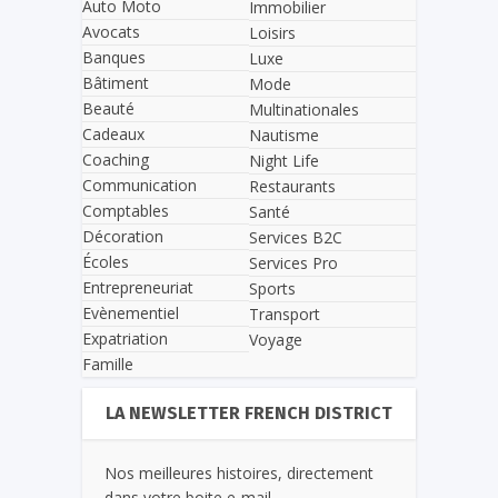
Auto Moto
Immobilier
Avocats
Loisirs
Banques
Luxe
Bâtiment
Mode
Beauté
Multinationales
Cadeaux
Nautisme
Coaching
Night Life
Communication
Restaurants
Comptables
Santé
Décoration
Services B2C
Écoles
Services Pro
Entrepreneuriat
Sports
Evènementiel
Transport
Expatriation
Voyage
Famille
LA NEWSLETTER FRENCH DISTRICT
Nos meilleures histoires, directement
dans votre boite e-mail.