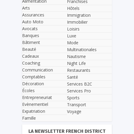
Alimentation
Franchises
Arts
Hôtels
Assurances
Immigration
Auto Moto
Immobilier
Avocats
Loisirs
Banques
Luxe
Bâtiment
Mode
Beauté
Multinationales
Cadeaux
Nautisme
Coaching
Night Life
Communication
Restaurants
Comptables
Santé
Décoration
Services B2C
Écoles
Services Pro
Entrepreneuriat
Sports
Evènementiel
Transport
Expatriation
Voyage
Famille
LA NEWSLETTER FRENCH DISTRICT