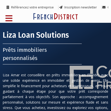
Référencez votre entreprise
Inscription newsletter
Co
Liza Loan Solutions
Prêts immobiliers
personnalisés
Liza Amar est conseillère en prêts immobiliers en Floride, avec
une solide expérience en immobilier et gestion de biens. Elle
simplifie le financement pour acheteurs et investisseurs, en vous
guidant à chaque étape pour que votre prêt corresponde
parfaitement à vos objectifs. Son approche : accompagnement
personnalisé, solutions sur mesure et expérience fluide et sans
stress. Que vous achetiez, investissiez ou exploriez vos options,