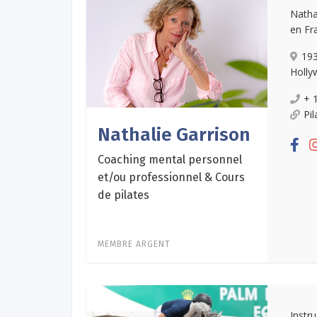
Natha
en Fra
19
Holly
+ 
Pi
Nathalie Garrison
Coaching mental personnel
et/ou professionnel & Cours
de pilates
MEMBRE ARGENT
Instr