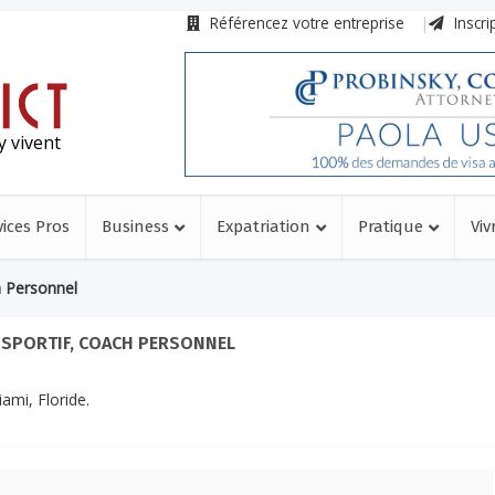
Référencez votre entreprise
Inscri
y vivent
vices Pros
Business
Expatriation
Pratique
Viv
h Personnel
 SPORTIF, COACH PERSONNEL
ami, Floride.