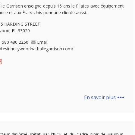
lie Garrison enseigne depuis 15 ans le Pilates avec équipement
nce et aux États-Unis pour une cliente aussi...
35 HARDING STREET
wood, FL 33020
1 580 480 2250
Email
latesinhollywoodnathaliegarrison.com/
...
En savoir plus
ucteur diplômé d’état par l’IFCE et du Cadre Noir de Saumur,