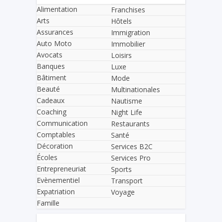
Alimentation
Franchises
Arts
Hôtels
Assurances
Immigration
Auto Moto
Immobilier
Avocats
Loisirs
Banques
Luxe
Bâtiment
Mode
Beauté
Multinationales
Cadeaux
Nautisme
Coaching
Night Life
Communication
Restaurants
Comptables
Santé
Décoration
Services B2C
Écoles
Services Pro
Entrepreneuriat
Sports
Evènementiel
Transport
Expatriation
Voyage
Famille