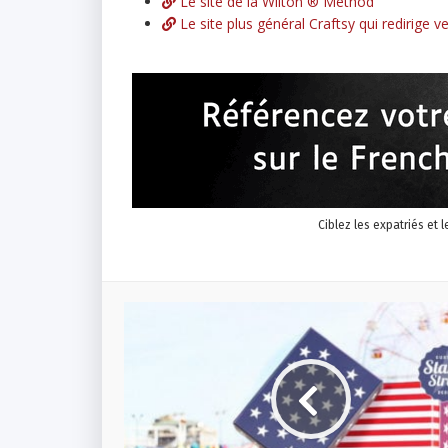
Le site de la Wilton ® Method
Le site plus général Craftsy qui redirige v
Ciblez les expatriés et 