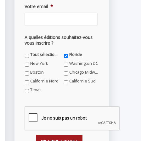
Votre email
*
A quelles éditions souhaitez-vous
vous inscrire ?
Tout sélectionner
Floride
New York
Washington DC
Boston
Chicago Midwest
Californie Nord
Californie Sud
Texas