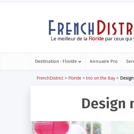
Le meilleur de la
Floride
par ceux qui 
Destination : Floride
Annuaire Pro
Ser
FrenchDistrict
>
Floride
>
trio on the Bay
>
Design
Design 