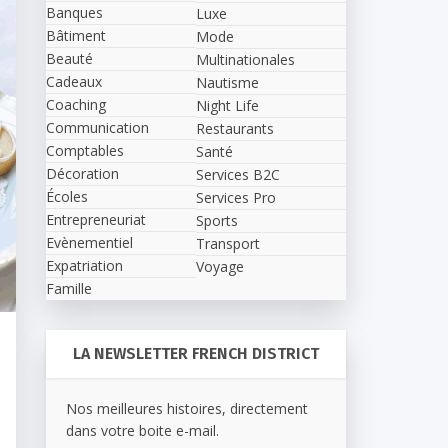
Banques
Luxe
Bâtiment
Mode
Beauté
Multinationales
Cadeaux
Nautisme
Coaching
Night Life
Communication
Restaurants
Comptables
Santé
Décoration
Services B2C
Écoles
Services Pro
Entrepreneuriat
Sports
Evènementiel
Transport
Expatriation
Voyage
Famille
LA NEWSLETTER FRENCH DISTRICT
Nos meilleures histoires, directement
dans votre boite e-mail.