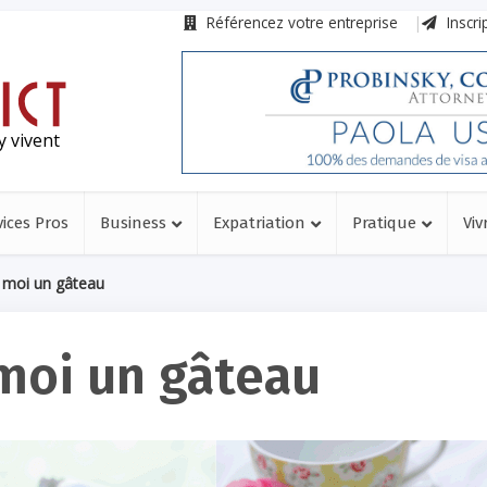
Référencez votre entreprise
Inscri
y vivent
vices Pros
Business
Expatriation
Pratique
Viv
 moi un gâteau
moi un gâteau