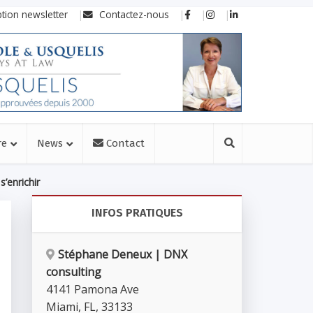
ption newsletter
Contactez-nous
re
News
Contact
s’enrichir
INFOS PRATIQUES
Stéphane Deneux | DNX
consulting
4141 Pamona Ave
Miami
,
FL
,
33133