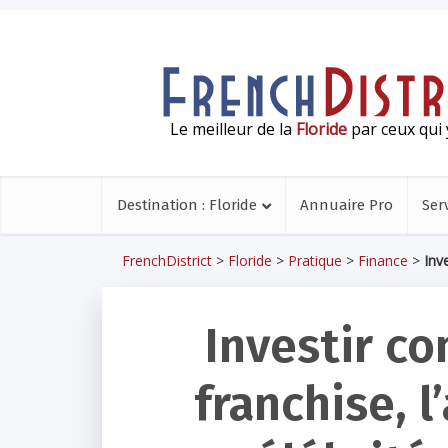
Le meilleur de la
Floride
par ceux qui 
Destination : Floride
Annuaire Pro
Ser
FrenchDistrict
>
Floride
>
Pratique
>
Finance
>
Inv
Investir co
franchise, 