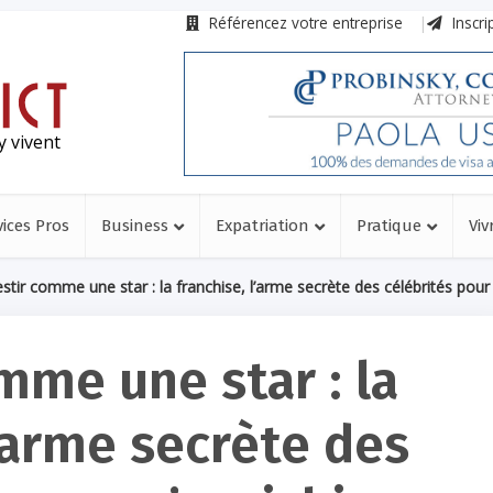
Référencez votre entreprise
Inscri
y vivent
vices Pros
Business
Expatriation
Pratique
Viv
estir comme une star : la franchise, l’arme secrète des célébrités pour 
mme une star : la
l’arme secrète des