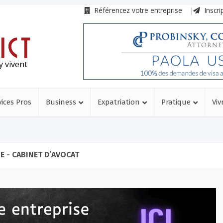
Référencez votre entreprise
Inscri
y vivent
vices Pros
Business
Expatriation
Pratique
Viv
E - CABINET D’AVOCAT