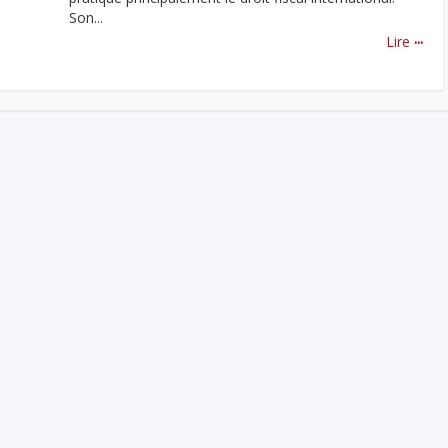
Son...
...
Lire