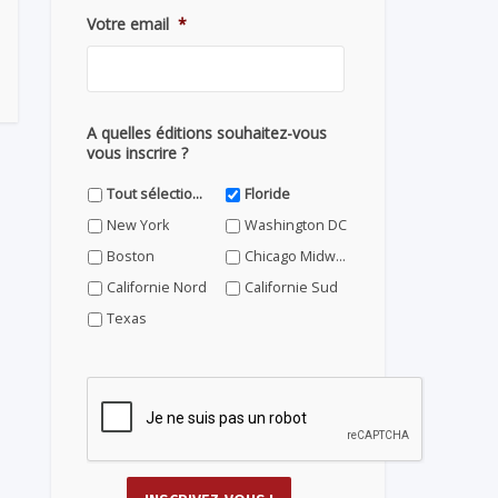
Votre email
*
A quelles éditions souhaitez-vous
vous inscrire ?
Tout sélectionner
Floride
New York
Washington DC
Boston
Chicago Midwest
Californie Nord
Californie Sud
Texas