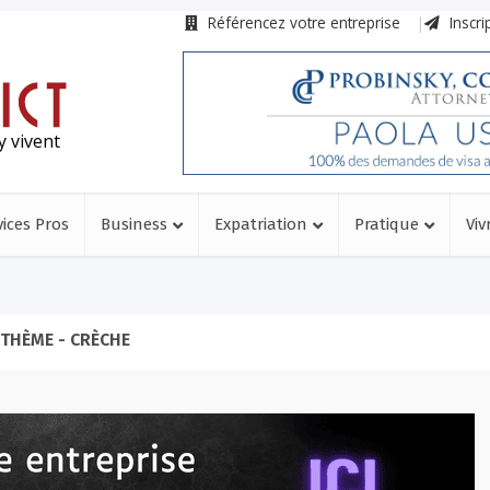
Référencez votre entreprise
Inscri
y vivent
vices Pros
Business
Expatriation
Pratique
Viv
THÈME - CRÈCHE