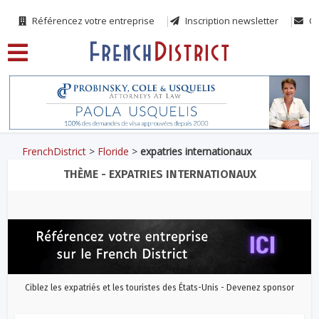
Référencez votre entreprise
Inscription newsletter
Co
FrenchDistrict
>
Floride
>
expatries internationaux
THÈME - EXPATRIES INTERNATIONAUX
Ciblez les expatriés et les touristes des États-Unis - Devenez sponsor