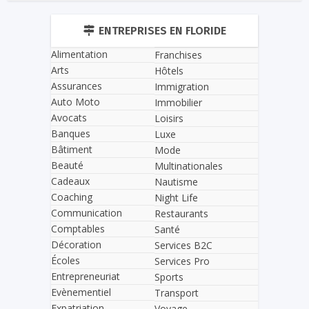
ENTREPRISES EN FLORIDE
Alimentation
Franchises
Arts
Hôtels
Assurances
Immigration
Auto Moto
Immobilier
Avocats
Loisirs
Banques
Luxe
Bâtiment
Mode
Beauté
Multinationales
Cadeaux
Nautisme
Coaching
Night Life
Communication
Restaurants
Comptables
Santé
Décoration
Services B2C
Écoles
Services Pro
Entrepreneuriat
Sports
Evènementiel
Transport
Expatriation
Voyage