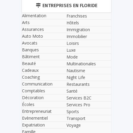
ENTREPRISES EN FLORIDE
Alimentation
Franchises
Arts
Hôtels
Assurances
Immigration
Auto Moto
Immobilier
Avocats
Loisirs
Banques
Luxe
Bâtiment
Mode
Beauté
Multinationales
Cadeaux
Nautisme
Coaching
Night Life
Communication
Restaurants
Comptables
Santé
Décoration
Services B2C
Écoles
Services Pro
Entrepreneuriat
Sports
Evènementiel
Transport
Expatriation
Voyage
Famille