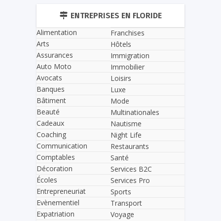
ENTREPRISES EN FLORIDE
Alimentation
Franchises
Arts
Hôtels
Assurances
Immigration
Auto Moto
Immobilier
Avocats
Loisirs
Banques
Luxe
Bâtiment
Mode
Beauté
Multinationales
Cadeaux
Nautisme
Coaching
Night Life
Communication
Restaurants
Comptables
Santé
Décoration
Services B2C
Écoles
Services Pro
Entrepreneuriat
Sports
Evènementiel
Transport
Expatriation
Voyage