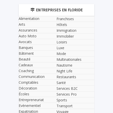
ENTREPRISES EN FLORIDE
Alimentation
Franchises
Arts
Hôtels
Assurances
Immigration
Auto Moto
Immobilier
Avocats
Loisirs
Banques
Luxe
Bâtiment
Mode
Beauté
Multinationales
Cadeaux
Nautisme
Coaching
Night Life
Communication
Restaurants
Comptables
Santé
Décoration
Services B2C
Écoles
Services Pro
Entrepreneuriat
Sports
Evènementiel
Transport
Expatriation
Voyage