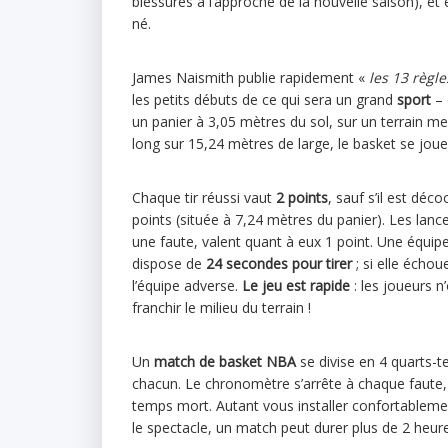
blessures à l’approche de la nouvelle saison), et e
né.
James Naismith publie rapidement «
les 13 règle
les petits débuts de ce qui sera un grand
sport
– 
un panier à 3,05 mètres du sol, sur un terrain m
long sur 15,24 mètres de large, le basket se joue
Chaque tir réussi vaut
2 points
, sauf s’il est déco
points (située à 7,24 mètres du panier). Les lanc
une faute, valent quant à eux 1 point. Une équip
dispose de
24 secondes pour tirer
; si elle échou
l’équipe adverse.
Le jeu est rapide
: les joueurs 
franchir le milieu du terrain !
Un
match de basket NBA
se divise en 4 quarts-
chacun. Le chronomètre s’arrête à chaque faute, 
temps mort. Autant vous installer confortablemen
le spectacle, un match peut durer plus de 2 heur