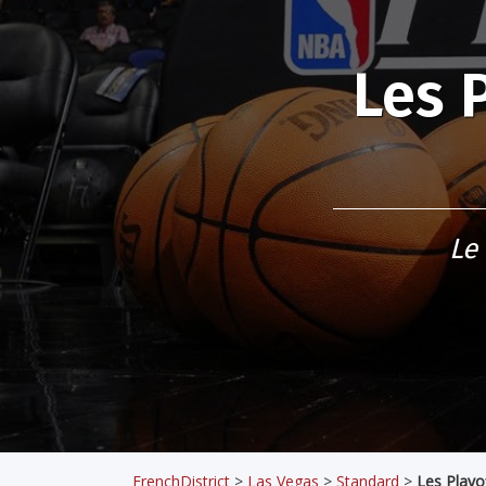
Les 
Le
FrenchDistrict
>
Las Vegas
>
Standard
>
Les Playo