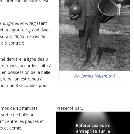
n intérieur : le basket est
s originelles
», régissant
et un sport de grand. Avec
esurant 28,65 mètres de
 à 5 contre 5.
ché derrière la ligne des 3
ers francs, accordés suite à
e en possession de la balle
Dr. James Naismith3
e, le ballon est rendu à
n’ont que 8 secondes pour
temps de 12 minutes
Présenté par...
sortie de balle ou
t : entre les pauses et
es et demie.