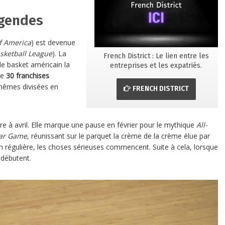
égendes
of America
) est devenue
sketball League
). La
French District : Le lien entre les
 de basket américain la
entreprises et les expatriés.
de
30 franchises
-mêmes divisées en
FRENCH DISTRICT
bre à avril. Elle marque une pause en février pour le mythique
All-
tar Game
, réunissant sur le parquet la crème de la crème élue par
on régulière, les choses sérieuses commencent. Suite à cela, lorsque
débutent.