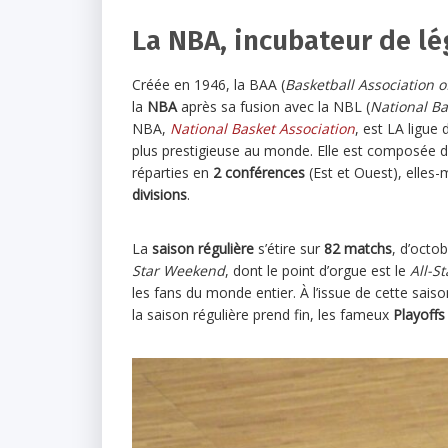
La NBA, incubateur de l
Créée en 1946, la BAA (
Basketball Association 
la
NBA
après sa fusion avec la NBL (
National Ba
NBA,
National Basket Association
, est LA ligue
plus prestigieuse au monde. Elle est composée 
réparties en
2 conférences
(Est et Ouest), elles
divisions
.
La
saison régulière
s’étire sur
82 matchs
, d’octo
Star Weekend
, dont le point d’orgue est le
All-S
les fans du monde entier. À l’issue de cette sais
la saison régulière prend fin, les fameux
Playoffs