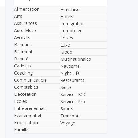
Alimentation
Franchises
Arts
Hôtels
Assurances
Immigration
Auto Moto
Immobilier
Avocats
Loisirs
Banques
Luxe
Bâtiment
Mode
Beauté
Multinationales
Cadeaux
Nautisme
Coaching
Night Life
Communication
Restaurants
Comptables
Santé
Décoration
Services B2C
Écoles
Services Pro
Entrepreneuriat
Sports
Evènementiel
Transport
Expatriation
Voyage
Famille