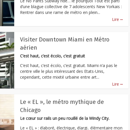
Le No Pants Subway ride… le pourquoi Tout est parti
d’une blague collective de 7 adolescents New Yorkais :
Rentrer dans une rame de métro en plein...
...
Lire
Visiter Downtown Miami en Métro
aérien
C’est haut, c’est écolo, c’est gratuit
C’est haut, c’est écolo, c’est gratuit. Miami n’a pas le
centre ville le plus intéressant des Etats-Unis,
cependant, cette mixité urbaine entre art...
...
Lire
Le « EL », le métro mythique de
Chicago
Le cœur sur rails un peu rouillé de la Windy City.
Le « EL » : élaboré, électrique, élargi.. élémentaire mon