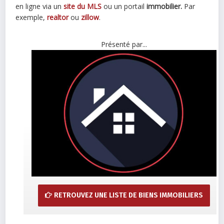
en ligne via un
site du MLS
ou un portail
immobilier.
Par
exemple,
realtor
ou
zillow
.
Présenté par...
RETROUVEZ UNE LISTE DE BIENS IMMOBILIERS