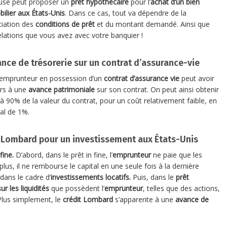
use peut proposer un
prêt hypothécaire
pour l’
achat d’un bien
ilier aux États-Unis
. Dans ce cas, tout va dépendre de la
iation des
conditions de prêt
et du montant demandé. Ainsi que
elations que vous avez avec votre banquier !
ance de trésorerie sur un contrat d’assurance-vie
emprunteur en possession d’un
contrat d’assurance vie
peut avoir
rs à une
avance patrimoniale
sur son contrat. On peut ainsi obtenir
’à 90% de la valeur du contrat, pour un coût relativement faible, en
al de 1%.
 Lombard pour un investissement aux États-Unis
 fine.
D’abord, dans le prêt in fine, l’
emprunteur
ne paie que les
us, il ne rembourse le capital en une seule fois à la dernière
dans le cadre d’
investissements locatifs.
Puis, dans le
prêt
r les liquidités
que possèdent l’
emprunteur
, telles que des actions,
Plus simplement, le
crédit Lombard
s’apparente à une
avance de