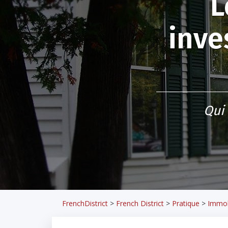
L
inve
Qui
FrenchDistrict
>
French District
>
Pratique
>
Immob