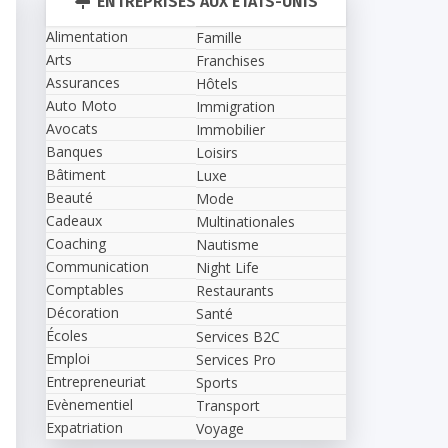
ENTREPRISES AUX ÉTATS-UNIS
Alimentation
Famille
Arts
Franchises
Assurances
Hôtels
Auto Moto
Immigration
Avocats
Immobilier
Banques
Loisirs
Bâtiment
Luxe
Beauté
Mode
Cadeaux
Multinationales
Coaching
Nautisme
Communication
Night Life
Comptables
Restaurants
Décoration
Santé
Écoles
Services B2C
Emploi
Services Pro
Entrepreneuriat
Sports
Evènementiel
Transport
Expatriation
Voyage