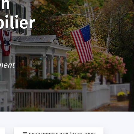
un
ilier
ment