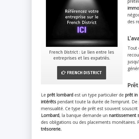
prête
immob
négoc
des r
L’av
Tout 
French District : Le lien entre les
recou
entreprises et les expatriés.
jusqu
génér
FRENCH DISTRICT
Prêt
Le
prêt lombard
est un type particulier de
prêt in
intérêts
pendant toute la durée de l’emprunt. De pl
mensualité. Ce type de prêt est souvent souscrit 
Lombard
, la banque demande un
nantissement su
des obligations ou des placements monétaires. 
trésorerie.