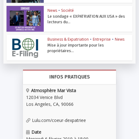
News
•
Société
Le sondage « EXPATRIATION AUX USA » des
lecteurs du...
Business & Expatriation
•
Entreprise
•
News
Mise à jour importante pour les
propriétaires...
INFOS PRATIQUES
Atmosphère Mar Vista
12034 Venice Blvd
Los Angeles
,
CA
,
90066
Lulu.com/coeur-dexpatriee
Date
Mercredi 6 février 2019 à 18:00