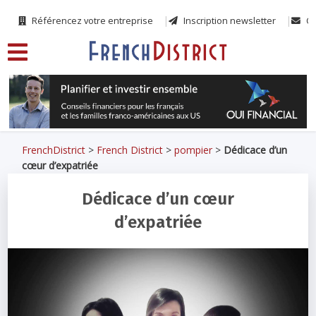
Référencez votre entreprise
Inscription newsletter
Co
FrenchDistrict
>
French District
>
pompier
>
Dédicace d’un
cœur d’expatriée
Dédicace d’un cœur
d’expatriée