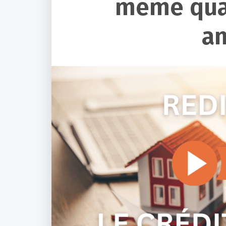
même quan
am