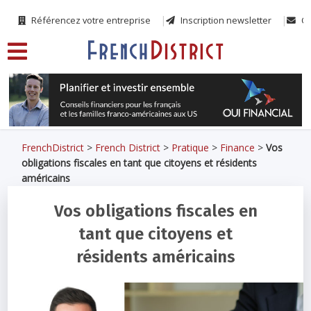
Référencez votre entreprise
Inscription newsletter
Co
FrenchDistrict
>
French District
>
Pratique
>
Finance
>
Vos
obligations fiscales en tant que citoyens et résidents
américains
Vos obligations fiscales en
tant que citoyens et
résidents américains