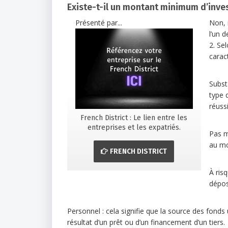
Existe-t-il un montant minimum d’inve
Présenté par...
Non, 
l’un 
2. Se
caract
Substa
type 
réussi
French District : Le lien entre les
entreprises et les expatriés.
Pas ma
au mo
FRENCH DISTRICT
À risq
dépose
Personnel : cela signifie que la source des fonds u
résultat d’un prêt ou d’un financement d’un tiers.