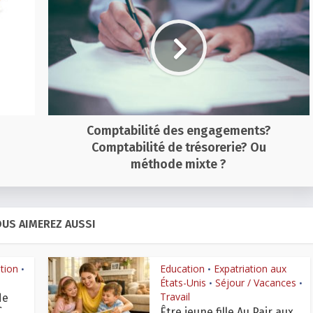
Comptabilité des engagements?
Comptabilité de trésorerie? Ou
méthode mixte ?
US AIMEREZ AUSSI
ation
Education
Expatriation aux
•
•
États-Unis
Séjour / Vacances
•
•
Travail
de
.
Être jeune fille Au Pair aux