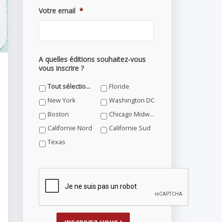
Votre email
*
A quelles éditions souhaitez-vous
vous inscrire ?
Tout sélectionner
Floride
New York
Washington DC
Boston
Chicago Midwest
Californie Nord
Californie Sud
Texas