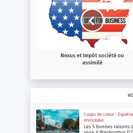
Nexus et Impôt société ou
assimilé
VO
Coups de coeur
Expatri
•
Immobilier
Les 5 bonnes raisons 
vivre à Washington D.C