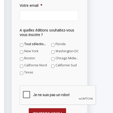
Votre email
*
A quelles éditions souhaitez-vous
vous inscrire ?
Tout sélectionner
Floride
New York
Washington DC
Boston
Chicago Midwest
Californie Nord
Californie Sud
Texas