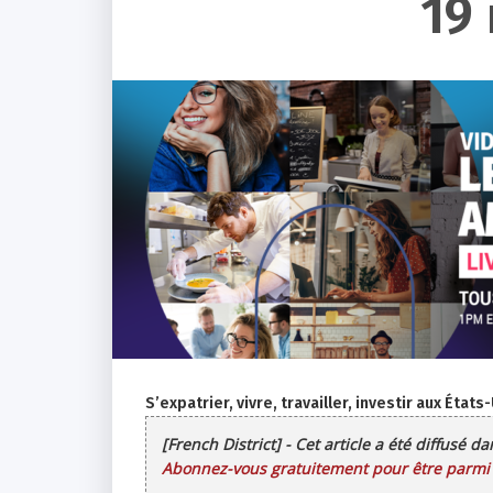
19
S’expatrier, vivre, travailler, investir aux États
[French District] - Cet article a été diffusé d
Abonnez-vous gratuitement pour être parmi l