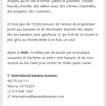
d’objets qui en ont la forme. Salière et poivrière, cravate,
boucles d’oreille, des vidéos (oui), des crèmes corporelles,
des poupées, des costumes…
En tout plus de 19,000 preuves de l’amour du propriétaire
porté aux bananes et de l’étonnante diversité des objets
liés aux bananes (une agrafeuse ?), qui font de ce musée le
plus gros au monde dédié à un fruit, un seul.
Après la
visite
, n’oubliez pas de passer par la boutique
souvenirs et d’acheter un petit t-shirt banane, et de vous
asseoir au bar-nane pour siroter un shake jaune canari.
International banana museum
98775 CA-111
Mecca
,
CA
92254
619 840 1429
InternationalBananaMuseum.com