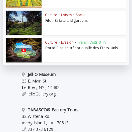
Culture
•
Loisirs
•
Sortir
Filoli Estate and gardens
Culture
•
Evasion
•
French District TV
Porto Rico, le trésor oublié des États-Unis
Jell-O Museum
23 E. Main St
Le Roy
,
NY
,
14482
JelloGallery.org
TABASCO® Factory Tours
32 Wisteria Rd
Avery Island
,
LA
,
70513
337 373 6129