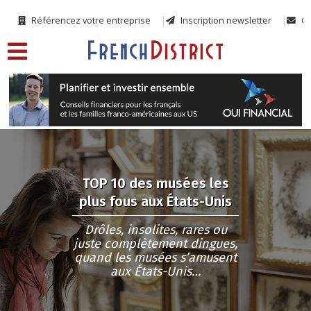
Référencez votre entreprise
Inscription newsletter
Co
TOP 10 des musées les
plus fous aux États-Unis
Drôles, insolites, rares ou
juste complètement dingues,
quand les musées s’amusent
aux États-Unis…