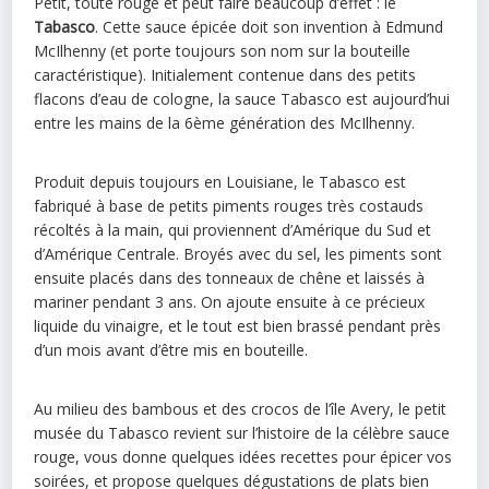
Petit, toute rouge et peut faire beaucoup d’effet : le
Tabasco
. Cette sauce épicée doit son invention à Edmund
McIlhenny (et porte toujours son nom sur la bouteille
caractéristique). Initialement contenue dans des petits
flacons d’eau de cologne, la sauce Tabasco est aujourd’hui
entre les mains de la 6ème génération des McIlhenny.
Produit depuis toujours en Louisiane, le Tabasco est
fabriqué à base de petits piments rouges très costauds
récoltés à la main, qui proviennent d’Amérique du Sud et
d’Amérique Centrale. Broyés avec du sel, les piments sont
ensuite placés dans des tonneaux de chêne et laissés à
mariner pendant 3 ans. On ajoute ensuite à ce précieux
liquide du vinaigre, et le tout est bien brassé pendant près
d’un mois avant d’être mis en bouteille.
Au milieu des bambous et des crocos de l’île Avery, le petit
musée du Tabasco revient sur l’histoire de la célèbre sauce
rouge, vous donne quelques idées recettes pour épicer vos
soirées, et propose quelques dégustations de plats bien