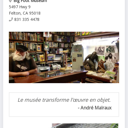
Big Foot Museum
5497 Hwy 9
Felton
,
CA
95018
831 335 4478
Le musée transforme l’œuvre en objet.
André Malraux