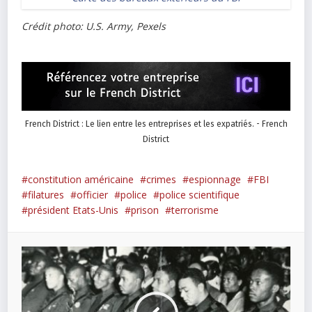
Crédit photo: U.S. Army, Pexels
French District : Le lien entre les entreprises et les expatriés. - French
District
constitution américaine
crimes
espionnage
FBI
filatures
officier
police
police scientifique
président Etats-Unis
prison
terrorisme