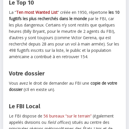
Le Top 10
La “
Ten most Wanted List
” créée en 1950, répertorie
les 10
fugitifs les plus recherchés dans le monde
par le FBI, car
les plus dangereux. Certains n’y sont restés que quelques
heures (Billy Bryant, pour le meurtre de 2 agents du FBI),
d’autres y sont toujours (comme Victor Gerena, qui est
recherché depuis 28 ans pour un vol à main armée). Sur les
498 fugitifs inscrits sur la liste, le public et la population
américaine a contribué à en retrouver 154.
Votre dossier
Vous avez le droit de demander au FBI une
copie de votre
dossier
(s’il en existe un).
Le FBI Local
Le FBI dispose de
56 bureaux “sur le terrain”
(également
appelés divisions ou
field offices
) situés au centre des
principales régions métropolitaines des États-Unis et de