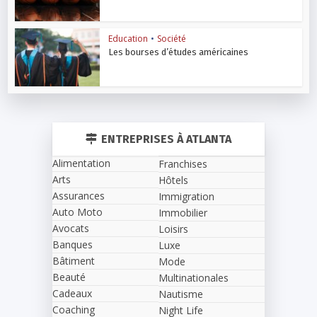
Education
•
Société
Les bourses d’études américaines
ENTREPRISES À ATLANTA
Alimentation
Franchises
Arts
Hôtels
Assurances
Immigration
Auto Moto
Immobilier
Avocats
Loisirs
Banques
Luxe
Bâtiment
Mode
Beauté
Multinationales
Cadeaux
Nautisme
Coaching
Night Life