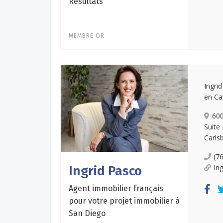
Résultats
MEMBRE OR
Ingri
en Cal
600
Suite
Carls
(7
In
Ingrid Pasco
Agent immobilier français
pour votre projet immobilier à
San Diego