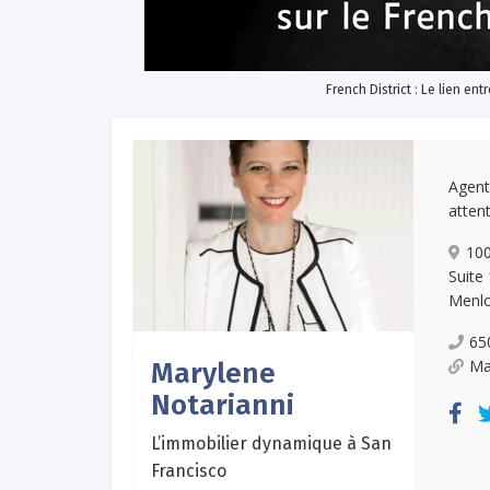
French District : Le lien ent
Agent
atten
100
Suite
Menlo
65
Ma
Marylene
Notarianni
L’immobilier dynamique à San
Francisco