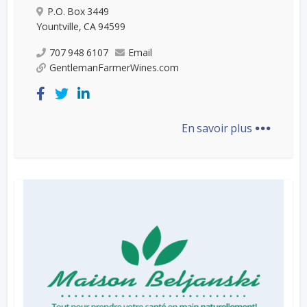
P.O. Box 3449
Yountville, CA 94599
707 948 6107
Email
GentlemanFarmerWines.com
...
En savoir plus