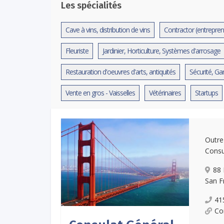
Les spécialités
Cave à vins, distribution de vins
Contractor (entrepre
Fleuriste
Jardinier, Horticulture, Systèmes d'arrosage
Restauration d'oeuvres d'arts, antiquités
Sécurité, Ga
Vente en gros - Vaisselles
Vétérinaires
Startups
Outre
Consu
88 
San F
41
Co