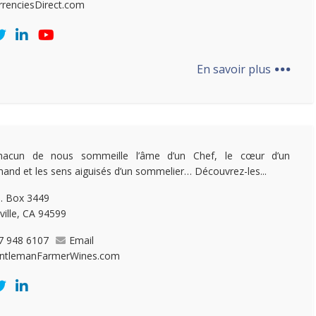
rrenciesDirect.com
...
En savoir plus
hacun de nous sommeille l’âme d’un Chef, le cœur d’un
and et les sens aiguisés d’un sommelier… Découvrez-les...
. Box 3449
ville, CA 94599
7 948 6107
Email
ntlemanFarmerWines.com