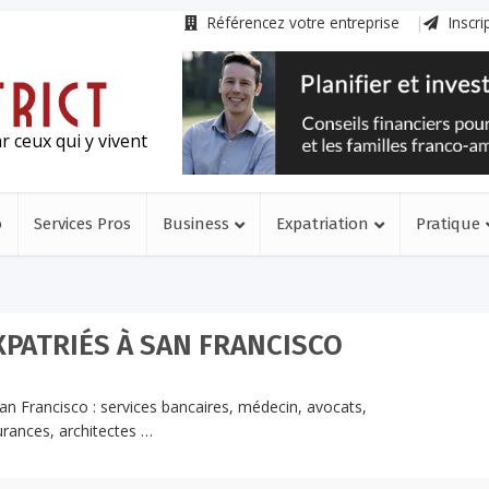
Référencez votre entreprise
Inscri
r ceux qui y vivent
o
Services Pros
Business
Expatriation
Pratique
XPATRIÉS À SAN FRANCISCO
an Francisco : services bancaires, médecin, avocats,
urances, architectes …