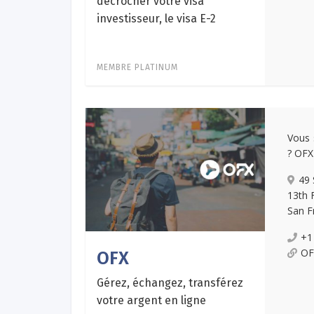
décrocher votre visa
investisseur, le visa E-2
MEMBRE PLATINUM
Vous 
? OFX
49 
13th 
San F
+1
OF
OFX
Gérez, échangez, transférez
votre argent en ligne