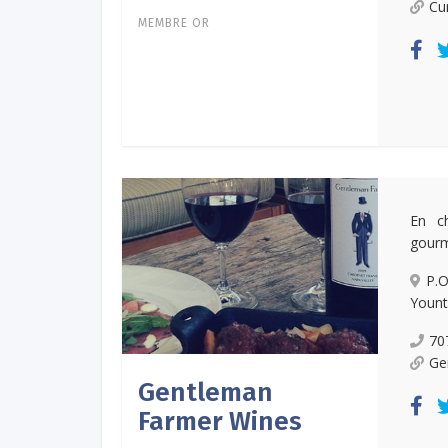
Cu
MEMBRE OR
En c
gourm
P.O
Yount
70
Ge
Gentleman
Farmer Wines