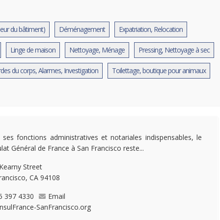
neur du bâtiment)
Déménagement
Expatriation, Relocation
Linge de maison
Nettoyage, Ménage
Pressing, Nettoyage à sec
rdes du corps, Alarmes, Investigation
Toilettage, boutique pour animaux
 ses fonctions administratives et notariales indispensables, le
lat Général de France à San Francisco reste...
Kearny Street
rancisco, CA 94108
5 397 4330
Email
nsulFrance-SanFrancisco.org