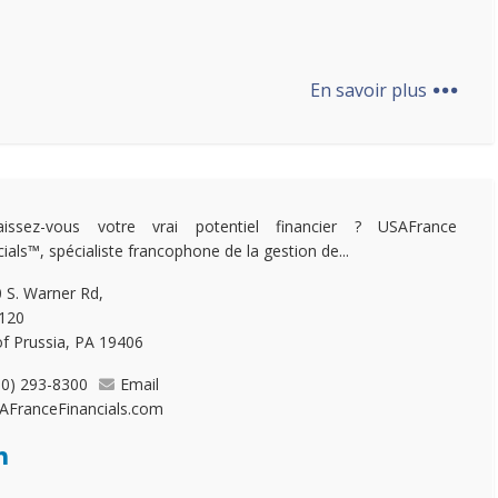
...
En savoir plus
aissez-vous votre vrai potentiel financier ? USAFrance
cials™, spécialiste francophone de la gestion de...
 S. Warner Rd,
 120
of Prussia, PA 19406
10) 293-8300
Email
AFranceFinancials.com