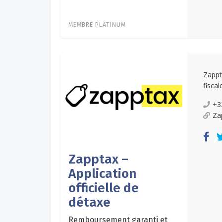
MEMBRE PLATINUM
Zappt
fiscal
+3
Za
Zapptax –
Application
officielle de
détaxe
Remboursement garanti et