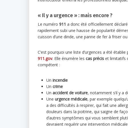
« Il y a urgence » : mais encore ?
Le numéro
911
a donc été officiellement décla
rapidement subi une hausse de popularité déme
cuisson d’une dinde, une panne de fer à friser o
C’est pourquoi une liste d’urgences a été établie 
911.gov
. Elle énumère les
cas précis
et limitatifs
compétent :
Un
incendie
Un
crime
Un
accident de voiture
, notamment s’il y a d
Une
urgence médicale
, par exemple quelqu’u
a des difficultés à respirer, qui fait une aller
douleurs dans la poitrine, qui saigne de faç
d’autres symptômes qui vous semblent plutô
devraient requérir une intervention médicale