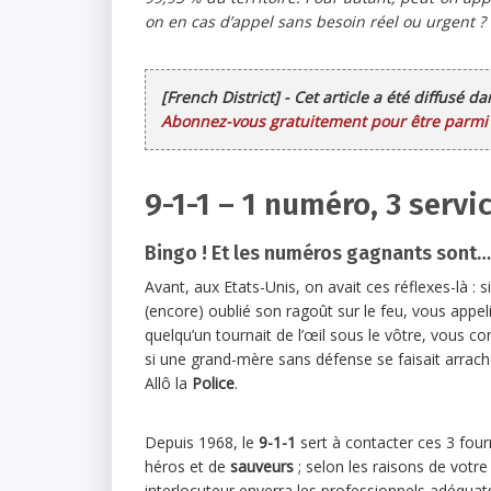
on en cas d’appel sans besoin réel ou urgent ? 
[French District] - Cet article a été diffusé d
Abonnez-vous gratuitement pour être parmi l
9-1-1 – 1 numéro, 3 servi
Bingo ! Et les numéros gagnants sont…
Avant, aux Etats-Unis, on avait ces réflexes-là : si
(encore) oublié son ragoût sur le feu, vous appel
quelqu’un tournait de l’œil sous le vôtre, vous c
si une grand-mère sans défense se faisait arrache
Allô la
Police
.
Depuis 1968, le
9-1-1
sert à contacter ces 3 fourn
héros et de
sauveurs
; selon les raisons de votre
interlocuteur enverra les professionnels adéquat