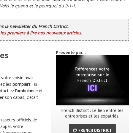
Voici le quand et le pourquoi du 9-1-1.
ans la newsletter du French District.
es premiers à lire nos nouveaux articles.
Présenté par...
ces
 votre voisin avait
iez les
pompiers
; si
ontactiez
l’ambulance
et
r son cabas, c’était
French District : Le lien entre les
entreprises et les expatriés.
isseurs officiels de
 appel, votre
FRENCH DISTRICT
s à votre secours.