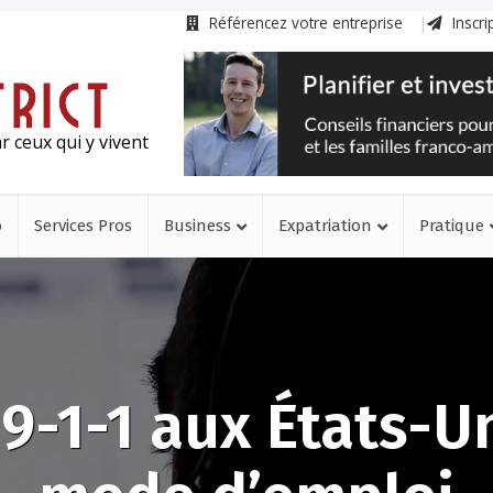
Référencez votre entreprise
Inscri
r ceux qui y vivent
o
Services Pros
Business
Expatriation
Pratique
 9-1-1 aux États-Un