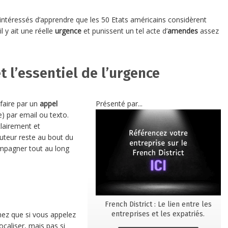
 intéressés d’apprendre que les 50 Etats américains considèrent
il y ait une réelle
urgence
et punissent un tel acte d’
amendes
assez
t l’essentiel de l’urgence
 faire par un
appel
Présenté par...
e) par email ou texto.
lairement et
uteur reste au bout du
mpagner tout au long
French District : Le lien entre les
entreprises et les expatriés.
hez que si vous appelez
ocaliser, mais pas si