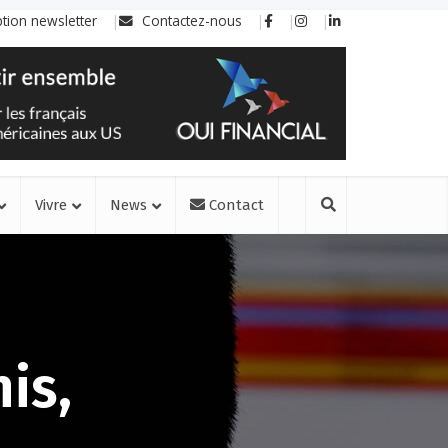
ption newsletter
Contactez-nous
Vivre
News
Contact
is,