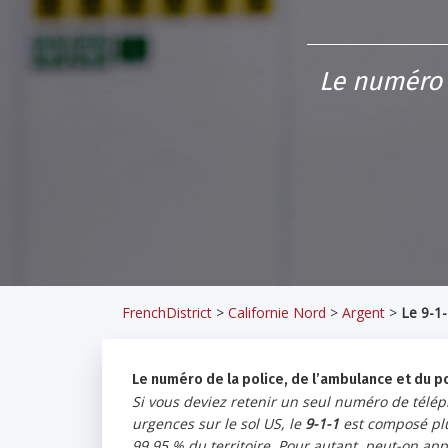
Le numéro 
FrenchDistrict
>
Californie Nord
>
Argent
>
Le 9-1-
Le numéro de la police, de l’ambulance et du po
Si vous deviez retenir un seul numéro de téléph
urgences sur le sol US, le
9-1-1
est composé plu
99,95 % du territoire. Pour autant, peut-on app