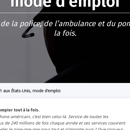
mode d’emploi
de la police, de l’ambulance et du pom
la fois.
1 aux États-Unis, mode d’emploi
mpier tout à la fois.
one américain, c’est bien celui-là. Service de toutes les
s de 240 millions de fois chaque année et ses services couvrent
eler le nine-one-one pour tout et n’importe quoi ? Que risque-t-