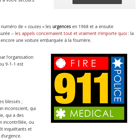
ré numéro de «
toutes
» les
urgences
en 1968 et a ensuite
surée –
les appels concernaient tout et vraiment n’importe quoi
: la
u encore une voiture embarquée à la fourrière.
par l’organisation
 ou 9-1-1 est
es blessés ;
n inconscient, qui
gie, qui a des
on incontrôlée, ou
t inquiétants et
 d’urgence.