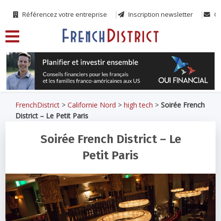
Référencez votre entreprise
Inscription newsletter
Co
FrenchDistrict
>
Californie Nord
>
high tech
>
Soirée French
District – Le Petit Paris
Soirée French District – Le
Petit Paris