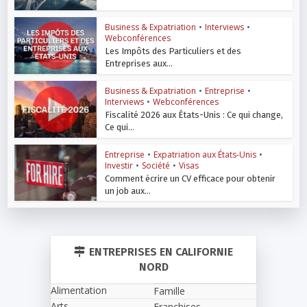
Business & Expatriation
•
Interviews
•
Webconférences
Les Impôts des Particuliers et des
Entreprises aux...
Business & Expatriation
•
Entreprise
•
Interviews
•
Webconférences
Fiscalité 2026 aux États-Unis : Ce qui change,
Ce qui...
Entreprise
•
Expatriation aux États-Unis
•
Investir
•
Société
•
Visas
Comment écrire un CV efficace pour obtenir
un job aux...
ENTREPRISES EN CALIFORNIE
NORD
Alimentation
Famille
Arts
Franchises