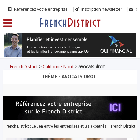
Référencez votre entreprise
Inscription newsletter
Co
FrenchDistrict
>
Californie Nord
>
avocats droit
THÈME - AVOCATS DROIT
French District : Le lien entre les entreprises et les expatriés. - French District