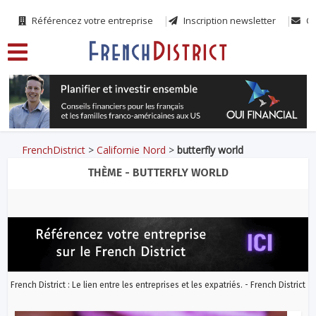
Référencez votre entreprise
Inscription newsletter
Co
FrenchDistrict
>
Californie Nord
>
butterfly world
THÈME - BUTTERFLY WORLD
French District : Le lien entre les entreprises et les expatriés. - French District