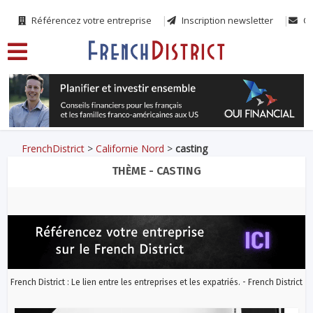
Référencez votre entreprise
Inscription newsletter
Co
FrenchDistrict
>
Californie Nord
>
casting
THÈME - CASTING
French District : Le lien entre les entreprises et les expatriés. - French District