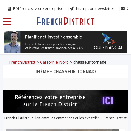
Référencez votre entreprise
Inscription newsletter
Co
FrenchDistrict
>
Californie Nord
>
chasseur tornade
THÈME - CHASSEUR TORNADE
French District : Le lien entre les entreprises et les expatriés. - French District