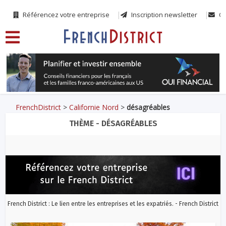
Référencez votre entreprise
Inscription newsletter
Co
FrenchDistrict
>
Californie Nord
>
désagréables
THÈME - DÉSAGRÉABLES
French District : Le lien entre les entreprises et les expatriés. - French District