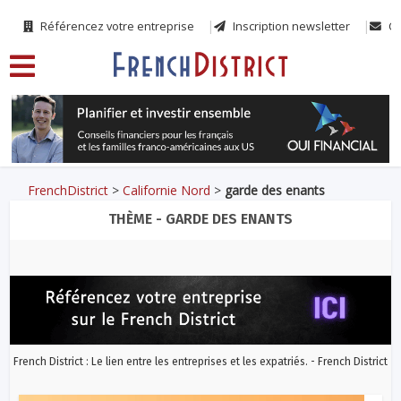
Référencez votre entreprise
Inscription newsletter
Co
FrenchDistrict
>
Californie Nord
>
garde des enants
THÈME - GARDE DES ENANTS
French District : Le lien entre les entreprises et les expatriés. - French District