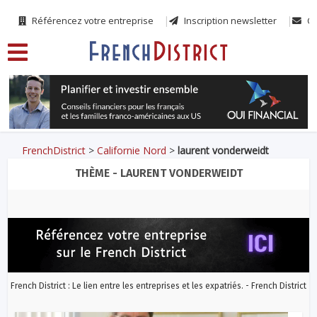
Référencez votre entreprise
Inscription newsletter
Co
FrenchDistrict
>
Californie Nord
>
laurent vonderweidt
THÈME - LAURENT VONDERWEIDT
French District : Le lien entre les entreprises et les expatriés. - French District