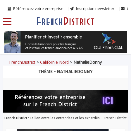
Référencez votre entreprise
Inscription newsletter
Co
FrenchDistrict
>
Californie Nord
>
NathalieDonny
THÈME - NATHALIEDONNY
French District : Le lien entre les entreprises et les expatriés. - French District