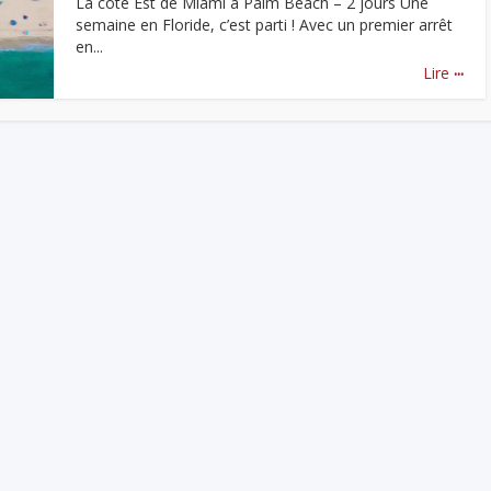
La côte Est de Miami à Palm Beach – 2 jours Une
semaine en Floride, c’est parti ! Avec un premier arrêt
en...
...
Lire