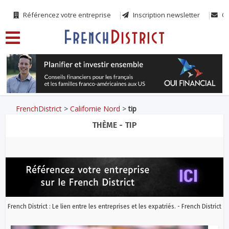
Référencez votre entreprise
Inscription newsletter
Co
FrenchDistrict
>
Californie Nord
>
tip
THÈME - TIP
French District : Le lien entre les entreprises et les expatriés. - French District